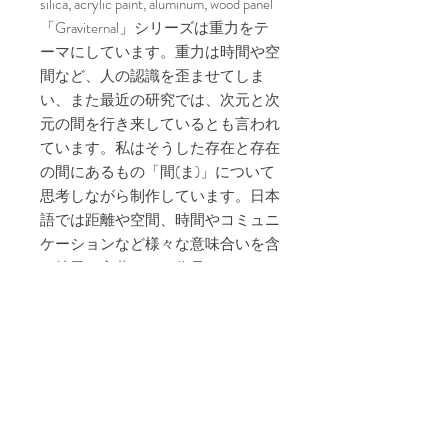
silica, acrylic paint, aluminum, wood panel
「Graviternal」シリーズは重力をテ
ーマにしています。重力は時間や空
間など、人の認識を歪ませてしま
い、また最近の研究では、次元と次
元の間を行き来しているとも言われ
ています。私はそうした存在と存在
の間にあるもの「間(ま)」について
思考しながら制作しています。日本
語では距離や空間、時間やコミュニ
ケーションなど様々な意味合いを含
む特異な言葉です。作品はパネルに
独自のシリカメディウム(ガラスの
粉に塗料)を押し当てるようにして
擦り付ける方法で描かれています。
ライティングによってメディウムの
煌めきや影の落ち方が変化し、画面
の表情を自在に変えることができま
す。また押し当てる力の加減によっ