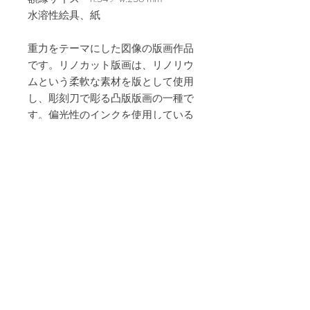
水溶性絵具、紙
重力をテーマにした図像の版画作品
です。リノカット版画は、リノリウ
ムという柔軟な素材を版として使用
し、彫刻刀で彫る凸版版画の一種で
す。偏光性のインクを使用している
ため、角度によってヴァイオレット
やグリーンなどの色がメタリックに
輝きます。
※全て手刷りのため一枚一枚に多少
差異がございます。紙の種類も変更
の場合があります。ご注文の際は備
考欄にエディションナンバー(1/20
など)を記入頂ければ、そのエディ
ションの作品をご用意致します。ラ
ンダムでよろしければ、空欄のまま
ご注文ください。