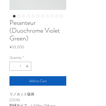
Pesanteur
(Duochrome Violet
Green)
Price
¥33,000
Quantity
*
Add to Cart
リノカット版画
(2026)
額縁サイズ h.349×w.258 mm