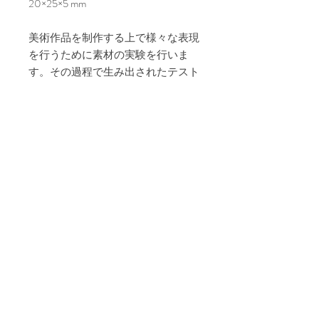
20×25×5 mm
美術作品を制作する上で様々な表現
を行うために素材の実験を行いま
す。その過程で生み出されたテスト
ピースから、素材そのものの魅力を
中心にリングなどのジュエリーとし
て制作されたのがPIGUMUシリーズ
です。
※全てハンドメイドですので、画像
と少々色合いやビーズ位置などに違
いが見られる可能性があります。ご
承知おきくださいますよう、どうぞ
よろしくお願い申し上げます。