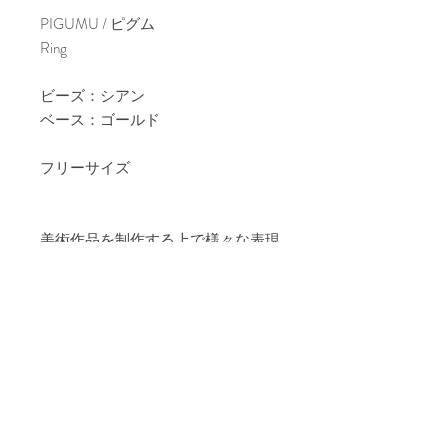
PIGUMU / ピグム
Ring
ビーズ：シアン
ベース：ゴールド
フリーサイズ
美術作品を制作する上で様々な表現
を行うために素材の実験を行いま
す。その過程で生み出されたテスト
ピースから、素材そのものの魅力を
中心にリングなどのジュエリーとし
て制作されたのがPIGUMUシリーズ
です。
※全てハンドメイドですので、画像