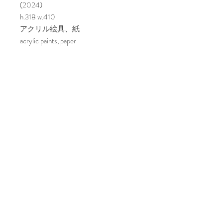
(2024)
h.318 w.410
アクリル絵具、紙
acrylic paints, paper
紙を折りたたんで器のような形をつ
くり、そこへインクをつけた球体を
転がして描かれるドローイングで
す。紙を折りたたむことで、残され
ている線の軌道が不規則になった
り、折り目によって白いラインが生
じたりします。作家の主題としてい
る次元や空間と重力の関係性など
を、紙に対する作家の作為を加える
ことで表現しています。