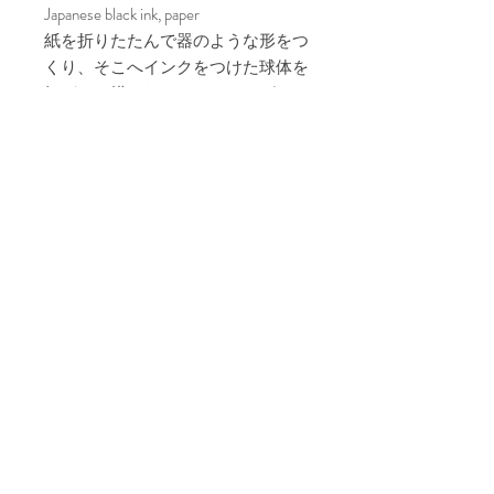
Japanese black ink, paper
紙を折りたたんで器のような形をつ
くり、そこへインクをつけた球体を
転がして描かれるドローイングで
す。紙を折りたたむことで、残され
ている線の軌道が不規則になった
り、折り目によって白いラインが生
じたりします。作家の主題としてい
る次元や空間と重力の関係性など
を、紙に対する作家の作為を加える
ことで表現しています。
※お買い上げの際は額装した状態で
お送りいたします。