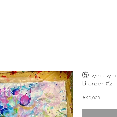
⑤ syncasync
Bronze- #2
価
￥90,000
格